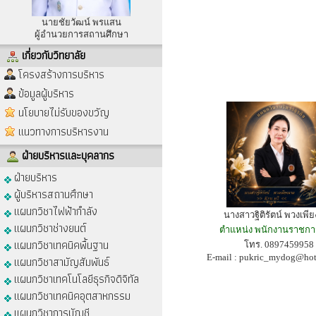
นายชัยวัฒน์ พรแสน
ผู้อำนวยการสถานศึกษา
เกี่ยวกับวิทยาลัย
โครงสร้างการบริหาร
ข้อมูลผู้บริหาร
นโยบายไม่รับของขวัญ
แนวทางการบริหารงาน
ฝ่ายบริหารและบุคลากร
ฝ่ายบริหาร
ผู้บริหารสถานศึกษา
แผนกวิชาไฟฟ้ากำลัง
นางสาวฐิติรัตน์ พวงเพี
แผนกวิชาช่างยนต์
ตำแหน่ง พนักงานราชการ
แผนกวิชาเทคนิคพื้นฐาน
โทร. 0897459958
E-mail :
pukric_mydog@hot
แผนกวิชาสามัญสัมพันธ์
แผนกวิชาเทคโนโลยีธุรกิจดิจิทัล
แผนกวิชาเทคนิคอุตสาหกรรม
แผนกวิชาการบัญชี