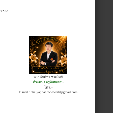
ิชา<<
นายชัยภัทร ชวะวิทย์
ตำแหน่ง ครูพิเศษสอน
โทร. -
E-mail :
chaiyaphat.cww.work@gmail.com