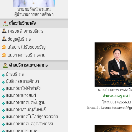
นายชัยวัฒน์ พรแสน
ผู้อำนวยการสถานศึกษา
เกี่ยวกับวิทยาลัย
โครงสร้างการบริหาร
ข้อมูลผู้บริหาร
นโยบายไม่รับของขวัญ
แนวทางการบริหารงาน
ฝ่ายบริหารและบุคลากร
ฝ่ายบริหาร
ผู้บริหารสถานศึกษา
แผนกวิชาไฟฟ้ากำลัง
นางสาวเกษร เทศสวัสด
แผนกวิชาช่างยนต์
ตำแหน่ง ครู คศ.1
แผนกวิชาเทคนิคพื้นฐาน
โทร. 0614265633
E-mail :
kesorn.tessawat@g
แผนกวิชาสามัญสัมพันธ์
แผนกวิชาเทคโนโลยีธุรกิจดิจิทัล
แผนกวิชาเทคนิคอุตสาหกรรม
แผนกวิชาการบัญชี