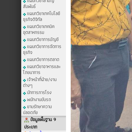
แผนกวิชาสามัญ
สัมพันธ์
แผนกวิชาเทคโนโลยี
ธุรกิจดิจิทัล
แผนกวิชาเทคนิค
อุตสาหกรรม
แผนกวิชาการบัญชี
แผนกวิชาการจัดการ
ธุรกิจ
แผนกวิชาการตลาด
แผนกวิชาอาหารและ
โภชนาการ
เจ้าหน้าที่ฝ่าย/งาน
ต่างๆ
นักการภารโรง
พนักงานขับรถ
ยามรักษาความ
ปลอดภัย
ข้อมูลพื้นฐาน 9
ประเภท