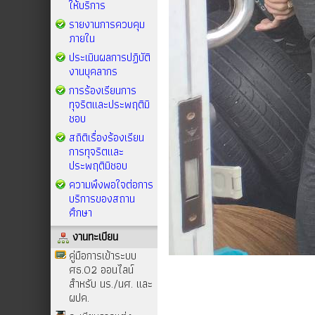
ให้บริการ
รายงานการควบคุม
ภายใน
ประเมินผลการปฏิบัติ
งานบุคลากร
การร้องเรียนการ
ทุจริตและประพฤติมิ
ชอบ
สถิติเรื่องร้องเรียน
การทุจริตและ
ประพฤติมิชอบ
ความพึงพอใจต่อการ
บริการของสถาน
ศึกษา
งานทะเบียน
คู่มือการเข้าระบบ
ศธ.02 ออนไลน์
สำหรับ นร./นศ. และ
ผปค.