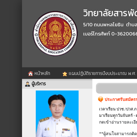
วิทยาลัยสารพัด
5/10 ถนนพหลโยธิน ตำบลปา
เบอร์โทรศัพท์ 0-362006
หน้าหลัก
แผนปฏิบัติราชการปีงบประมาณ พ.ศ
ผู้บริหาร
ประกาศรับสมัครน
เวลาเรียน ปวช./ปวส.
มาเรียนทุุกวันจันทร์ -
กดเข้าอ่านรายละเอี
**ผู้สนใจสามารถติด