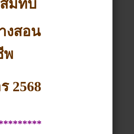
บสมทบ
รางสอน
ชีพ
าร 2568
*********